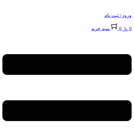
ورود / ثبت نام
0
﷼
0
سبد خريد