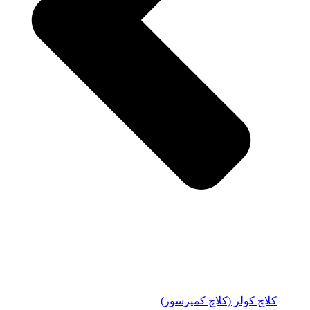
کلاچ کولر (کلاچ کمپرسور)