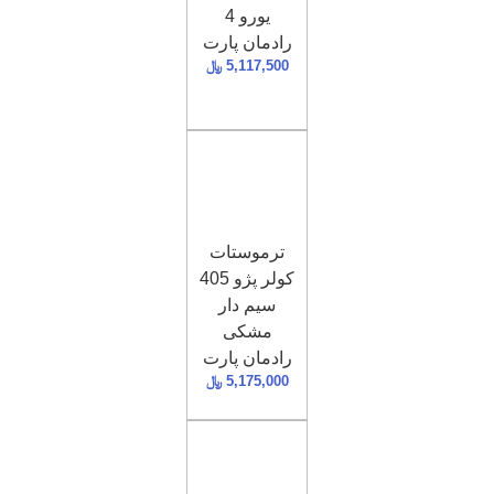
یورو 4
رادمان پارت
5,117,500
﷼
ترموستات
کولر پژو 405
سیم دار
مشکی
رادمان پارت
5,175,000
﷼