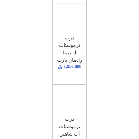
درب
ترموستات
آب تیبا
رادمان پارت
1,956,000
﷼
درب
ترموستات
آب شاهین