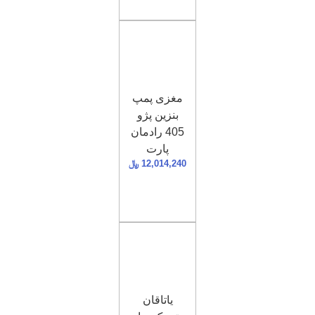
مغزی پمپ
بنزین پژو
405 رادمان
پارت
12,014,240
﷼
یاتاقان