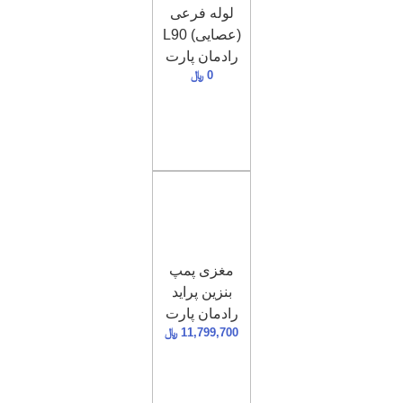
لوله فرعی
(عصایی) L90
رادمان پارت
0
﷼
مغزی پمپ
بنزین پراید
رادمان پارت
11,799,700
﷼