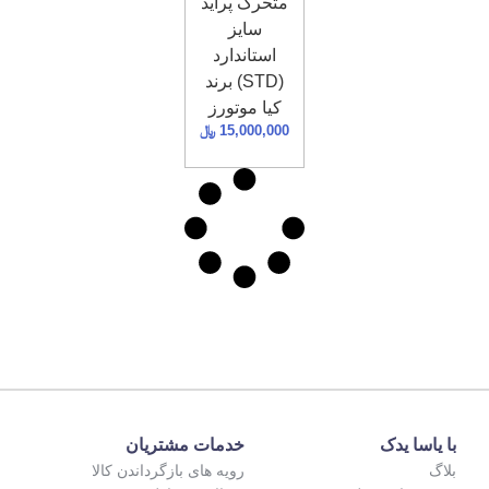
متحرک پراید
سایز
استاندارد
(STD) برند
کیا موتورز
15,000,000
﷼
با یاسا یدک
خدمات مشتریان
بلاگ
رویه های بازگرداندن کالا