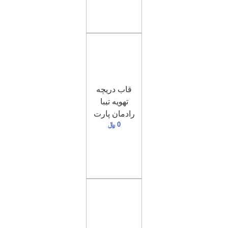
قاب دریچه
تهویه تیبا
رادمان پارت
0
﷼