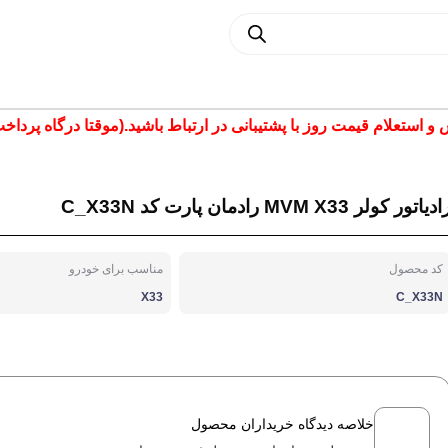
تعلام قیمت روز با پشتیبانی در ارتباط باشید.(موقتا درگاه پرداخت غیر فع
دیاتور کولر MVM X33 رادمان پارت کد C_X33N
کد محصول
مناسب برای خودرو
X33
C_X33N
خلاصه دیدگاه خریداران محصول