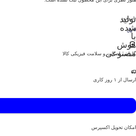
تولید
ناموجود
شده
0
﷼
با
هوش
مصنوعی
گارانتی اصالت و سلامت فیزیکی کالا
ارسال از ۱ روز کاری
امکان تحویل اکسپرس