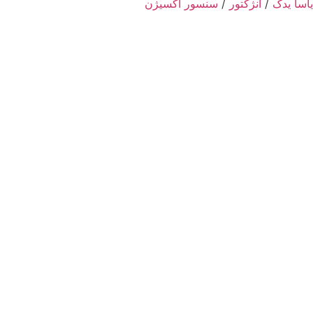
یاسا یدک
/
انژکتور
/
سنسور اکسیژن