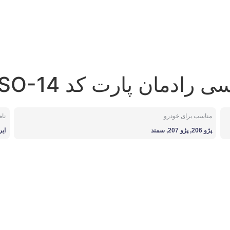
مناسب برای خودرو
نا
پژو 206, پژو 207, سمند
ایر