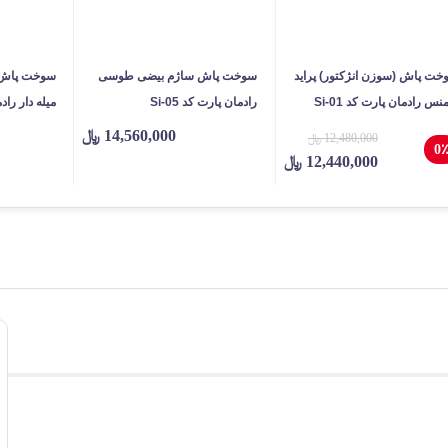
خت پاش (سوزن انژکتور) پراید
سوخت پاش ساژم بیضی طوسی
سوخت پاش (
نس رادمان پارت کد Si-01
رادمان پارت کد Si-05
میله دار رادما
14,560,000
﷼
12,480,000
﷼
0
12,440,000
﷼