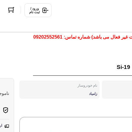
ورود /
ثبت نام
ال می باشد) شماره تماس: 09202552561
نام خودروساز
ناموج
زامیاد
ارس
تولید شده با هوش مصنوعی