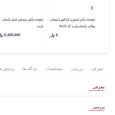
سوخت پاش (سوزن انژکتور) نیسان
سوخت پاش زیمنس جدید رادمان
پیکاپ رادمان پارت کد Si-21
پارت
0
﷼
8,400,000
﷼
معرفی
بررسی
مشخصات
دیدگاه ها
پرسش ها
معرفی
بررسی