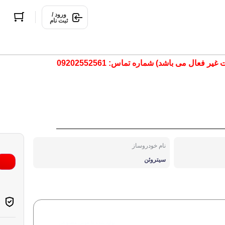
ورود /
ثبت نام
ال می باشد) شماره تماس: 09202552561
نام خودروساز
سیتروئن
تولید شده با هوش مصنوعی