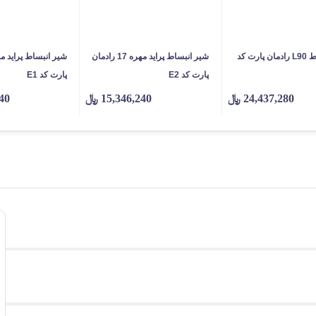
شیر انبساط L90 رادمان پارت کد
شیر انبساط پراید مهره 17 رادمان
پارت کد E2
پارت کد E1
24,437,280
﷼
15,346,240
﷼
40