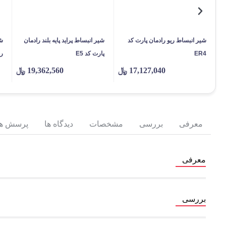
شیر انبساط ریو رادمان پارت کد
شیر انبساط پراید پایه بلند رادمان
شی
ER4
پارت کد E5
را
17,127,040
﷼
19,362,560
﷼
معرفی
بررسی
مشخصات
دیدگاه ها
پرسش ها
معرفی
بررسی