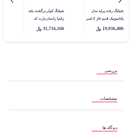
شیلنگ کولر برگشت بلند
شیلنگ کولر رفت تیبا
نیک قدیم فاز 2 (سر
زانتیا رادمان پارت کد
ساینا کوئیک مدل کروز 2
SH43
جدید رادمان پارت کد
31,716,160
﷼
15,680,000
﷼
SH26-1