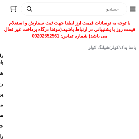
ات قیمت ارز لطفا جهت ثبت سفارش و استعلام
 در ارتباط باشید.(موقتا درگاه پرداخت غیر فعال
 شماره تماس: 09202552561
ولر
رادمان
پارت
شیلنگ
رفت
پراید
مدل
ساندن
جدید
رادمان