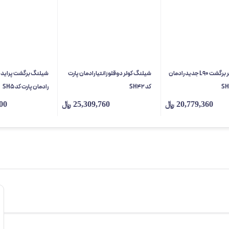
شیلنگ کولر برگشت L90 جدید رادمان
شیلنگ کولر دوقلو زانتیا رادمان پارت
شیلنگ برگشت پراید 
کد SH42
رادمان پارت کد SH5
20,779,360
﷼
25,309,760
﷼
00