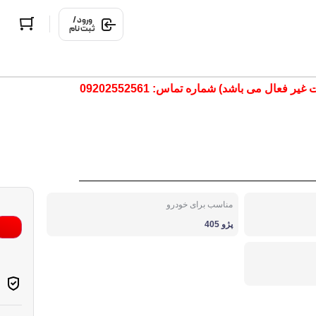
ورود /
ثبت نام
ال می باشد) شماره تماس: 09202552561
مناسب برای خودرو
پژو 405