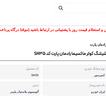
تعلام قیمت روز با پشتیبانی در ارتباط باشید.(موقتا درگاه پرداخت غیر فع
ادمان پارت
یلنگ کولر ماکسیما رادمان پارت کد SH35
نوع شیلنگ خودرو
کد محصول
کمپرسور
SH35
نام خودروساز
جنس
ایران خودرو
آلومینیوم, پلاستیک, پلیمر