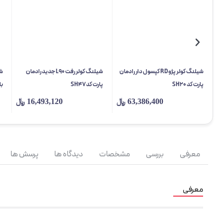
شیلنگ کولر پژو RD کپسول دار رادمان
شیلنگ کولر رفت L90 جدید رادمان
پارت کد SH20
پارت کد SH47
با
63,386,400
﷼
16,493,120
﷼
معرفی
بررسی
مشخصات
دیدگاه ها
پرسش ها
معرفی