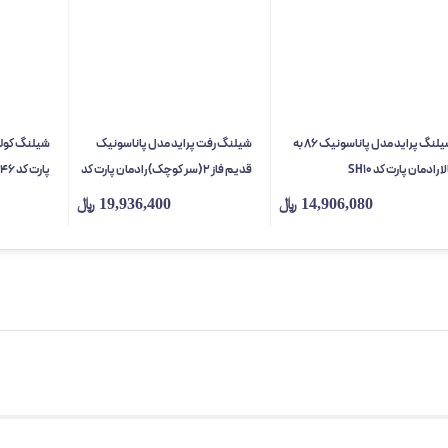
شیلنگ پراید مدل پاناسونیک 86 به
شیلنگ رفت پراید مدل پاناسونیک
لا رادمان پارت کد SH10
قدیم فاز 2 (سر کوچک) رادمان پارت کد
پارت کد SH46
SH2
14,906,080
﷼
19,936,400
﷼