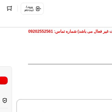
ورود /
ثبت نام
ال می باشد) شماره تماس: 09202552561
تولید شده با هوش مصنوعی