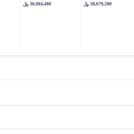
38,679,200
﷼
38,084,480
﷼