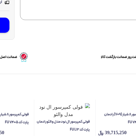
ارسا
 روز ضمانت بازگشت کالا
ضمانت اصل ب
فولی کمپرسور 8 شیار (709) رادمان
فولی کمپرسور ال نود مدل والئو رادمان
پارت کد FU 7405
پارت کد FU L12
39,715,250
﷼
50