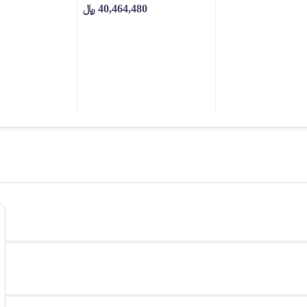
40,464,480
﷼