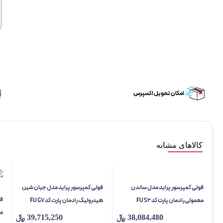
امکان تحویل اکسپرس
کالاهای مشابه
فولی کمپرسور پراید مدل ساندن
فولی کمپرسور پراید مدل جیان شین
فو
معمولی رادمان پارت کد FU S2
هیدرولیک رادمان پارت کد FU G7
مع
38,084,480
﷼
39,715,250
﷼