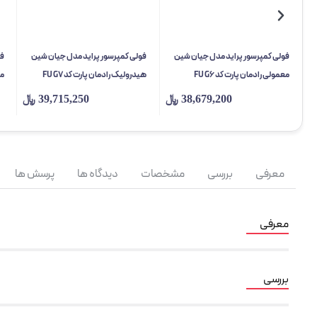
فولی کمپرسور پراید مدل جیان شین
فولی کمپرسور پراید مدل جیان شین
فو
معمولی رادمان پارت کد FU G6
هیدرولیک رادمان پارت کد FU G7
مع
38,679,200
﷼
39,715,250
﷼
معرفی
بررسی
مشخصات
دیدگاه ها
پرسش ها
معرفی
بررسی