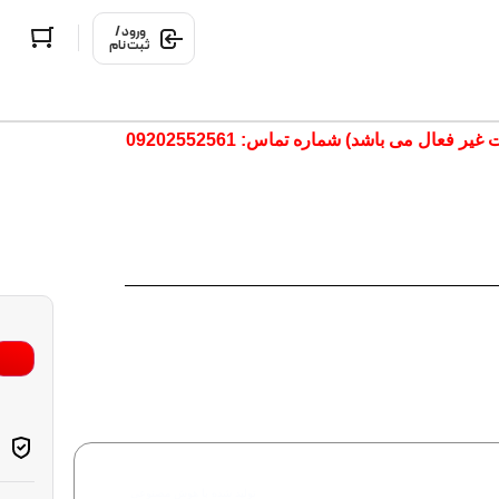
ورود /
ثبت نام
ال می باشد) شماره تماس: 09202552561
تولید شده با هوش مصنوعی