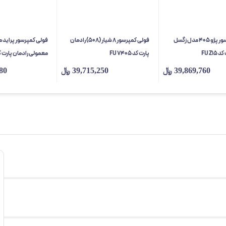
فولی کمپرسور پژو 405 مدل زگسل
فولی کمپرسور 8 شیار (508) رادمان
فولی کمپرسور پراید 
FU Z1
پارت کد FU 7405
معمولی رادمان پارت کد  S2
39,869,760
﷼
39,715,250
﷼
80