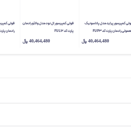
لی کمپرسور پراید مدل پاناسونیک
فولی کمپرسور ال نود مدل والئو رادمان
مولی رادمان پارت کد FU P3
پارت کد FU L12
رادمان پارت کد 5
40,464,480
﷼
40,464,480
﷼