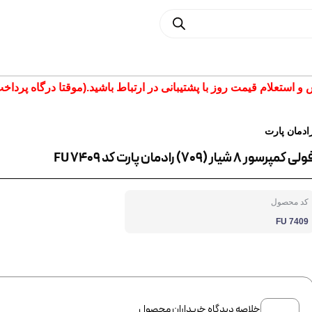
تعلام قیمت روز با پشتیبانی در ارتباط باشید.(موقتا درگاه پرداخت غیر فع
ادمان پارت
لی کمپرسور 8 شیار (709) رادمان پارت کد FU 7409
کد محصول
FU 7409
خلاصه دیدگاه خریداران محصول