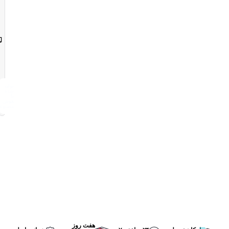
ارسال
از
۱
روز
کاری
خلاصه
تولید
دیدگاه
شده
پشتیبانی
خریداران
با
هوش
محصول
مصنوعی
هنوز
نظری
برای
این
محصول
ثبت
نشده
است.
هفت روز