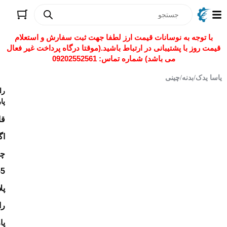
ات قیمت ارز لطفا جهت ثبت سفارش و استعلام
ی در ارتباط باشید.(موقتا درگاه پرداخت غیر فعال
) شماره تماس: 09202552561
رادمان
پارت
قاب
اگزوز
چانگان
CS55
پلاس
رادمان
پارت