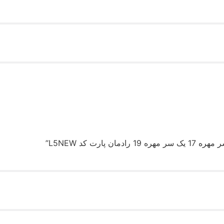
رت کد L5NEW”