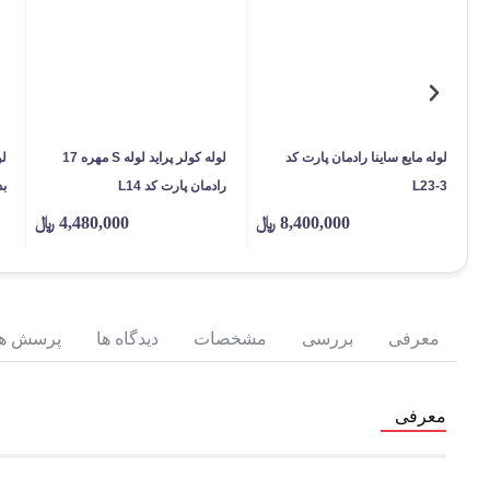
لوله مایع ساینا رادمان پارت کد
لوله کولر پراید لوله S مهره 17
L23-3
رادمان پارت کد L14
بد
8,400,000
﷼
4,480,000
﷼
معرفی
بررسی
مشخصات
دیدگاه ها
پرسش ها
معرفی