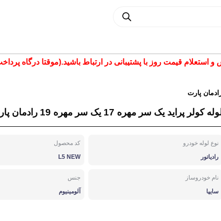
تعلام قیمت روز با پشتیبانی در ارتباط باشید.(موقتا درگاه پرداخت غیر فع
ادمان پارت
وله کولر پراید یک سر مهره 17 یک سر مهره 19 رادمان پارت کد L5NEW
نوع لوله خودرو
کد محصول
رادیاتور
L5 NEW
نام خودروساز
جنس
سایپا
آلومینیوم