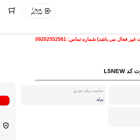
ورود /
ثبت نام
ال می باشد) شماره تماس: 09202552561
مناسب برای خودرو
پراید