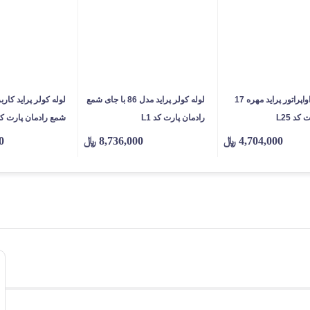
لوله رابط اواپراتور پراید مهره 17
لوله کولر پراید مدل 86 با جای شمع
لوله کولر پراید کاربر
کد L25
رادمان پارت کد L1
شمع رادمان پارت کد 9
4,704,000
﷼
8,736,000
﷼
0