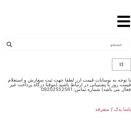
با توجه به نوسانات قیمت ارز لطفا جهت ثبت سفارش و استعلام
قیمت روز با پشتیبانی در ارتباط باشید.(موقتا درگاه پرداخت غیر
فعال می باشد) شماره تماس: 09202552561
یاسا یدک
/
متفرقه