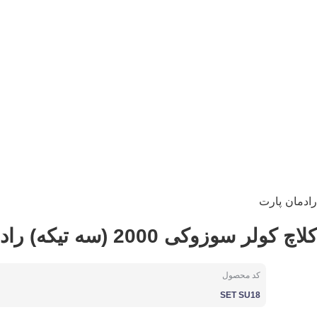
رادمان پارت
کلاچ کولر سوزوکی 2000 (سه تیکه) رادمان پارت کد SET SU18
کد محصول
SET SU18