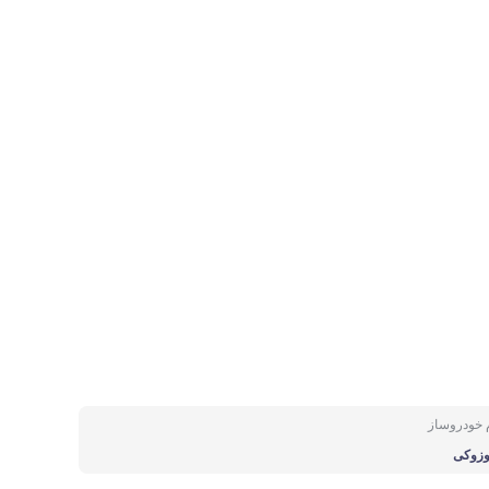
م خودروساز
زوکی