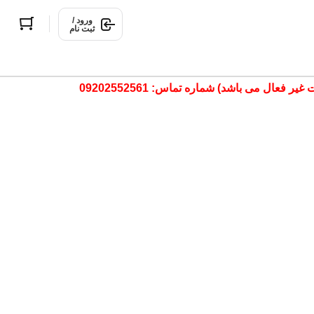
ورود /
ثبت نام
ال می باشد) شماره تماس: 09202552561