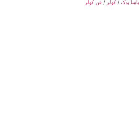
یاسا یدک
/
کولر
/
فن کولر